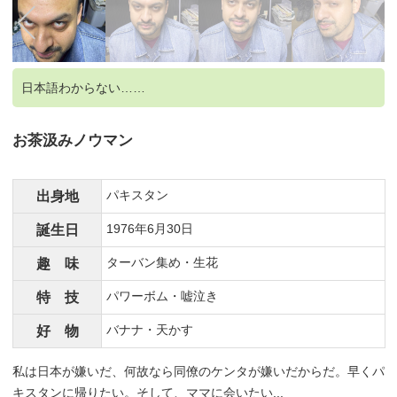
日本語わからない……
お茶汲みノウマン
パキスタン
出身地
1976年6月30日
誕生日
ターバン集め・生花
趣 味
パワーボム・嘘泣き
特 技
バナナ・天かす
好 物
私は日本が嫌いだ、何故なら同僚のケンタが嫌いだからだ。早くパ
キスタンに帰りたい。そして、ママに会いたい...